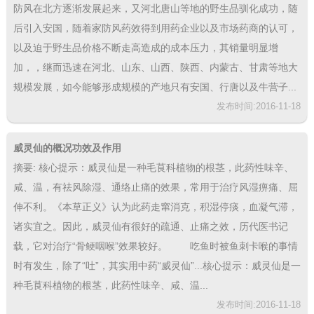
防风在北方逐渐发展起来，又河北唐山等地的野生品驯化成功，随
后引入安国，随着家防风药效得到用药企业以及市场药商的认可，
以及迫于野生品价格不断走高造成的成本压力，其销量明显增
加，，继而迅速在河北、山东、山西、陕西、内蒙古、甘肃等地大
规模发展，如今能够形成规模的产地只有安国、行唐以及牛营子...
发布时间:2016-11-18
威灵仙的概况功效及作用
摘要: 核心提示：威灵仙是一种毛茛科植物的根茎，此药性味辛、
咸、温，有祛风除湿、通络止痛的效果，常用于治疗风湿痹痛、屈
伸不利。《本草正义》认为此药走窜消克，积湿停痰，血凝气滞，
诸实宜之。因此，威灵仙有很好的疏通、止痛之效，历代医书记
载，它对治疗“骨鲠咽喉”效果较好。 吃鱼时被鱼刺卡喉的事情
时有发生，除了“吐”，其实用中药“威灵仙”...核心提示：威灵仙是一
种毛茛科植物的根茎，此药性味辛、咸、温...
发布时间:2016-11-18