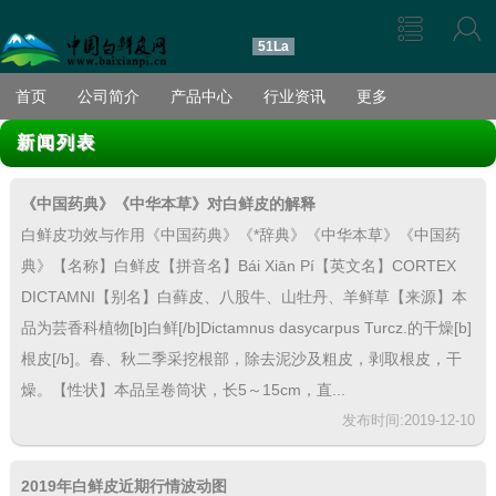
51La
首页
公司简介
产品中心
行业资讯
更多
新闻列表
《中国药典》《中华本草》对白鲜皮的解释
白鲜皮功效与作用《中国药典》《*辞典》《中华本草》《中国药
典》【名称】白鲜皮【拼音名】Bái Xiān Pí【英文名】CORTEX
DICTAMNI【别名】白藓皮、八股牛、山牡丹、羊鲜草【来源】本
品为芸香科植物[b]白鲜[/b]Dictamnus dasycarpus Turcz.的干燥[b]
根皮[/b]。春、秋二季采挖根部，除去泥沙及粗皮，剥取根皮，干
燥。【性状】本品呈卷筒状，长5～15cm，直...
发布时间:2019-12-10
2019年白鲜皮近期行情波动图